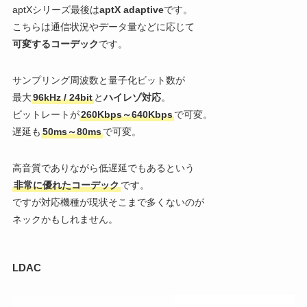
aptXシリーズ最後は
aptX adaptive
です。
こちらは通信状況やデータ量などに応じて
可変するコーデック
です。
サンプリング周波数と量子化ビット数が
最大
96kHz / 24bit
と
ハイレゾ対応
。
ビットレートが
260Kbps～640Kbps
で可変。
遅延も
50ms～80ms
で可変。
高音質でありながら低遅延でもあるという
非常に優れたコーデック
です。
ですが対応機種が現状そこまで多くないのが
ネックかもしれません。
LDAC