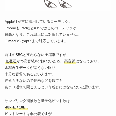
Apple社が主に採用しているコーデック。
iPhoneもiPadなどiOSではこのコーデックが
最高となり、これ以上には対応していません。
※macOSはaptXまで対応しています。
前述のSBCと変わらない圧縮率ですが、
低遅延
かつ
高音域を消さないため、
高音質
になっており、
余程再生データが悪くない限り、
十分な音質であるといえます。
遅延も少ないので動画などを観ても
あまり遅れて聞こえるという感じにはならないと思います。
サンプリング周波数と量子化ビット数は
48kHz / 16bit
ビットレートは非公表ですが