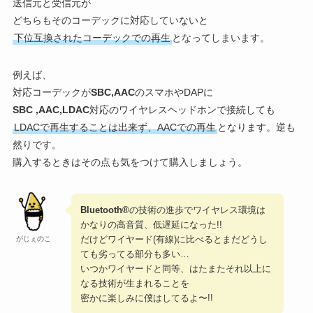
送信元と受信元が
どちらもそのコーデックに対応していないと
下位互換されたコーデックでの再生
となってしまいます。
例えば、
対応コーデックが
SBC,AAC
のスマホやDAPに
SBC ,AAC,LDAC
対応のワイヤレスヘッドホンで接続しても
LDACで再生することは出来ず、AACでの再生
となります。逆も
然りです。
購入するときはその点も気をつけて購入しましょう。
Bluetooth®
の技術の進歩でワイヤレス環境は
かなりの高音質、低遅延になった!!
だけどワイヤード(有線)に比べるとまだどうし
がじぇのこ
ても劣ってる部分も多い…
いつかワイヤードと同等、はたまたそれ以上に
なる技術が生まれることを
密かに楽しみに僕はしてるよ〜!!