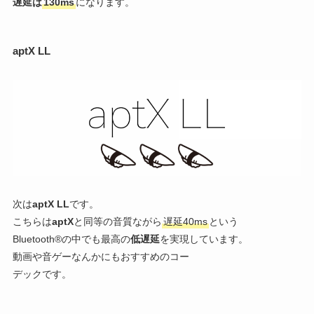
遅延は
130ms
になります。
aptX LL
次は
aptX LL
です。
こちらは
aptX
と同等の音質ながら
遅延40ms
という
Bluetooth®の中でも最高の
低遅延
を実現しています。
動画や音ゲーなんかにもおすすめのコー
デックです。