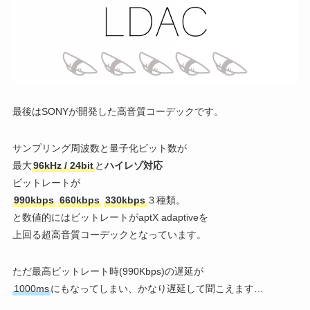
最後はSONYが開発した高音質コーデックです。
サンプリング周波数と量子化ビット数が
最大
96kHz / 24bit
と
ハイレゾ対応
ビットレートが
990kbps
660kbps
330kbps
３種類。
と数値的にはビットレートが
aptX adaptiveを
上回る超高音質コーデックとなっています。
ただ最高ビットレート時(990Kbps)の遅延が
1000ms
にもなってしまい、かなり遅延して聞こえます…