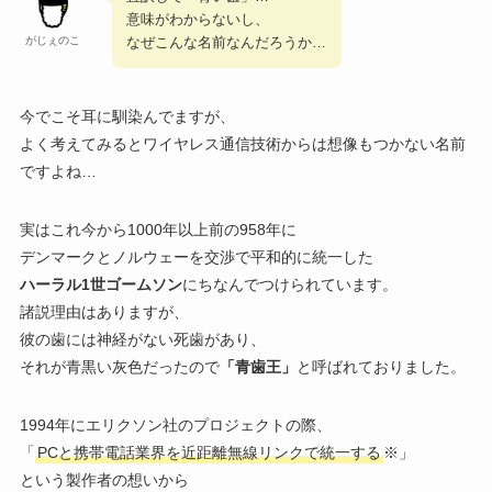
意味がわからないし、
なぜこんな名前なんだろうか…
がじぇのこ
今でこそ耳に馴染んでますが、
よく考えてみるとワイヤレス通信技術からは想像もつかない名前
ですよね…
実はこれ今から1000年以上前の958年に
デンマークとノルウェーを交渉で平和的に統一した
ハーラル1世ゴームソン
にちなんでつけられています。
諸説理由はありますが、
彼の歯には神経がない死歯があり、
それが青黒い灰色だったので
「青歯王」
と呼ばれておりました。
1994年にエリクソン社のプロジェクトの際、
「
PCと携帯電話業界を近距離無線リンクで統一する
※」
という製作者の想いから