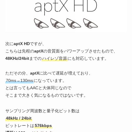
次に
aptX HD
ですが、
こちらは先程の
aptX
の音質面をパワーアップさせたもので、
48KHz/24bit
までの
ハイレゾ音源
にも対応しています。
ただその分、
aptX
に比べて遅延が増えており、
70ms→130ms
になっています。
とは言ってもAACと大体同じなので
そこまで大きく気になるものではないです。
サンプリング周波数と量子化ビット数は
48kHz / 24bit
ビットレートは
576kbps