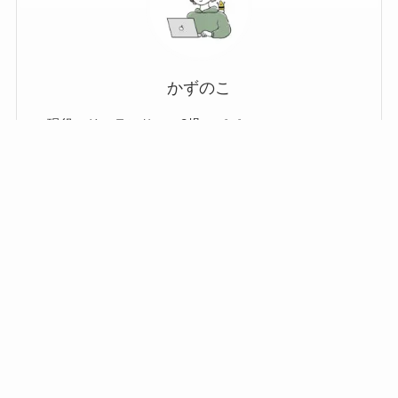
かずのこ
・現役フリーランサーの2児のパパ
・本業はWebデザイナー兼レタッチャー
メニュー
ホーム
新着
お問い合わせ
目次
トップへ
・三度の飯よりガジェットが好き
・月に最低10万円はガジェットで散財
詳しいプロフィールへ
かずのこのX