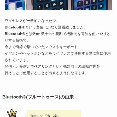
ワイヤレスが一般的になった今、
Bluetooth®
という言葉はかなり浸透致しました。
Bluetooth®
とは数m~数十mの範囲で機器間を電波を使いやりと
りする技術で、
今まで有線で繋いでいたマウスやキーボード、
イヤホンやヘッドホンなどをワイヤレスで使用する際に主に使用
されています。
発信元と受信元で
ペアリング
という機器同士の認識作業を
行うことで使用することが出来るようになります。
Bluetooth®(ブルートゥース)
の由来
直訳して「青い歯」…