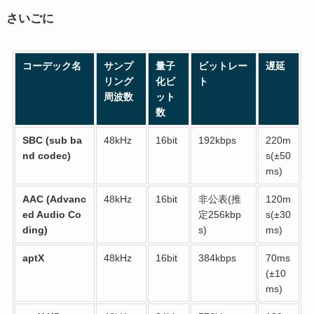
さいごに
コーデック名
サンプ
量子
ビットレー
遅延
リング
化ビ
ト
周波数
ット
数
SBC (sub ba
48kHz
16bit
192kbps
220m
nd codec)
s(±50
ms)
AAC (Advanc
48kHz
16bit
非公表(推
120m
ed Audio Co
定256kbp
s
(±30
ding)
s)
ms)
aptX
48kHz
16bit
384kbps
70ms
(±10
ms)