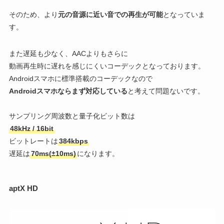
そのため、より
元の音源に近い音での再生が可能
となっていま
す。
また遅延も少なく、AACよりもさらに
動画再生時に遅れを感じにくいコーデックとなっております。
Androidスマホに標準搭載のコーデックなので
Androidスマホならまず対応している
と考えて問題ないです。
サンプリング周波数と量子化ビット数は
48kHz / 16bit
ビットレートは
384kbps
遅延は
70ms(±10ms)
になります。
aptX HD