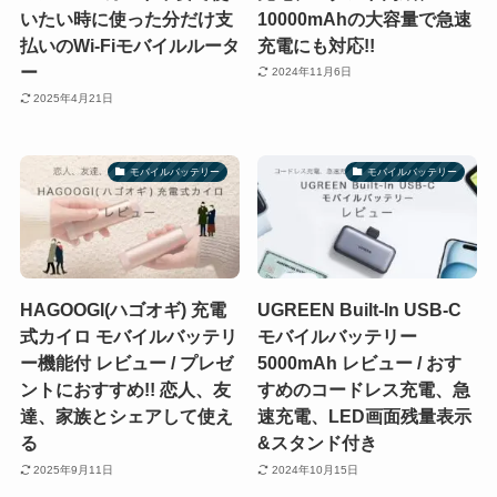
いたい時に使った分だけ支
10000mAhの大容量で急速
払いのWi-Fiモバイルルータ
充電にも対応!!
ー
2024年11月6日
2025年4月21日
モバイルバッテリー
モバイルバッテリー
HAGOOGI(ハゴオギ) 充電
UGREEN Built-In USB-C
式カイロ モバイルバッテリ
モバイルバッテリー
ー機能付 レビュー / プレゼ
5000mAh レビュー / おす
ントにおすすめ!! 恋人、友
すめのコードレス充電、急
達、家族とシェアして使え
速充電、LED画面残量表示
る
&スタンド付き
2025年9月11日
2024年10月15日