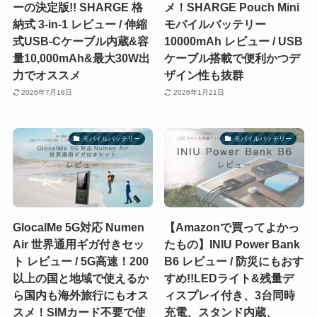
ーの決定版!! SHARGE 格
メ！SHARGE Pouch Mini
納式 3-in-1 レビュー / 伸縮
モバイルバッテリー
式USB-Cケーブル内蔵&容
10000mAh レビュー / USB
量10,000mAh&最大30W出
ケーブル搭載で便利かつデ
力でオススメ
ザイン性も抜群
2026年7月18日
2026年1月21日
モバイルバッテリー
モバイルバッテリー
GlocalMe 5G対応 Numen
【Amazonで買ってよかっ
Air 世界通用ギガ付きセッ
たもの】INIU Power Bank
ト レビュー / 5G高速！200
B6 レビュー / 防災にもおす
以上の国と地域で使えるか
すめ!!LEDライト&残量デ
ら国内も海外旅行にもオス
ィスプレイ付き、3台同時
スメ！SIMカード不要で使
充電、スタンド内蔵、