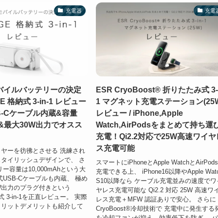
充電器
充電
バイルバッテリーの決定
ESR CryoBoost® 折りたたみ式 3-i
GE 格納式 3-in-1 レビュー
1 マグネット充電ステーション(25
SB-Cケーブル内蔵&容量
レビュー / iPhone,Apple
Ah&最大30W出力でオスス
Watch,AirPodsをまとめて持ち運
充電！Qi2.2対応で25W高速ワイヤ
ス充電可能
ヤーを彷彿とさせる 洗練され
タイリッシュデザインで、 さ
スマートにiPhoneとApple WatchとAirPod
ー容量は10,000mAhという大
充電できる上、 iPhone16以降やApple Wat
式USB-Cケーブルも内蔵、 極め
S10以降なら ケーブル充電並みの速度でワ
W出力のプラグ付きという
ヤレス充電可能な Qi2.2 対応 25W 高速ワ
式 3-in-1を正直レビュー。 実際
レス充電＋MFW 認証ありで
安心。 さらに
メリットデメリットも紹介して
CryoBoost®冷却技術で 充電中に発生する
を冷却ファンが抑え、効率低下を防ぎ、 