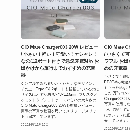
CIO Mate Charger003 20W レビュー
CIO Mate 
/ 小さい！軽い！可愛い！オシャレ！
/ 小さくて
なのに2ポート付きで急速充電対応 お
ワフル お
出かけから旅行までおすすめの充電
めの充電器
器
小さくて可愛い
PD30Wの急速
シンプルで落ち着いたオシャレなデザイン。
もたった50g
その上、Type-Cを2ポートも搭載しているのに
した 万能コンパ
サイズはわずか約70×43×12.5mm フリスクと
Charger00
かミントタブレットケースぐらいの大きさの
写真を使用し
CIO Mate Charger003 20Wを徹底レビュー。
ついて記してい
実際の写真や動画を用いてメリットデメリッ
にオシャレに
トも追求しています。
介しています
2024年12月16日
2024年12月16