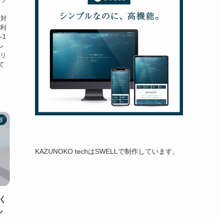
両対
便利
-1
レ
メリ
て
器
KAZUNOKO techはSWELLで制作しています。
さく
ル