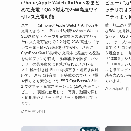
iPhone,Apple Watch,AirPodsをまと
ビュー / 
めて充電！Qi2.2対応で25W高速ワイ
ッチリなオ
ヤレス充電可能
ニティより
スマートにiPhoneとApple WatchとAirPodsを
唯一無二の可愛
充電できる上、 iPhone16以降やApple Watch
な5Wの充電器
S10以降なら ケーブル充電並みの速度でワイ
なうえ、
USB
ヤレス充電可能な Qi2.2 対応 25W 高速ワイヤ
し、 ケーブル
レス充電＋MFW 認証ありで安心。 さらに
造で シリコン
CryoBoost®冷却技術で 充電中に発生する発熱
を融合させ、 
を冷却ファンが抑え、 効率低下を防ぎ、バッ
『1000％』シ
テリーの長寿命化にも繋げられるスグレモ
『1000％』シリー
ノ！ 極め付きはiPhoneは横置き・縦置き両対
ルを徹底レビュ
応で、 さらに静音モード搭載なのでベッド横
感も含めなが
や夜なども安心という ESR CryoBoost® 3-in-
ています。
1 マグネット充電ステーション(25W)を正直レ
2025年8月7日
ビュー。 実際に使用して、写真、動画で詳し
く使用感やメリットデメリットを解説してい
ます。
2026年5月2日
充電器