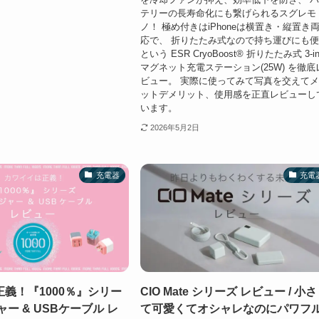
テリーの長寿命化にも繋げられるスグレモ
ノ！ 極め付きはiPhoneは横置き・縦置き
応で、 折りたたみ式なので持ち運びにも
という ESR CryoBoost® 折りたたみ式 3-in
マグネット充電ステーション(25W) を徹底
ビュー。 実際に使ってみて写真を交えて
ットデメリット、使用感を正直レビューし
います。
2026年5月2日
充電器
充電
義！『1000％』シリー
CIO Mate シリーズ レビュー / 小
ー & USBケーブル レ
て可愛くてオシャレなのにパワフ