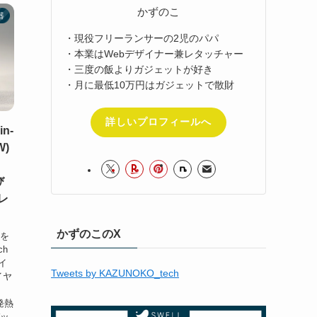
かずのこ
器
・現役フリーランサーの2児のパパ
・本業はWebデザイナー兼レタッチャー
・三度の飯よりガジェットが好き
・月に最低10万円はガジェットで散財
詳しいプロフィールへ
n-
W)
び
レ
かずのこのX
sを
ch
イ
Tweets by KAZUNOKO_tech
イヤ
発熱
バッ