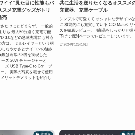
“カワイイ”見た目に性能もバ
共に生活を送りたくなるオススメ
ススメ充電グッズがトリ
充電器、充電ケーブル
発売
シンプルで可愛くて オシャレなデザイン
に 機能的にも充実している CIO Mateシリ
さだけにとどまらず、 一般的
ズを徹底レビュー。 4商品をしっかりと掘
よりも 最大50分速く充電可能
下げて個別ページでレビューしています。
 PD 3.0などの急速充電にも対応
の方は、 ミルレイヤーという構
2024年12月16日
のしなやかさとナイロンの強さ
強度は通常の3倍を実現した
リーズ 20W チャージャーと
ズ USB Type-C to Cケーブ
ー。 実際の写真を載せて使用
らメリットデメリットを紹介し
充電器
充電