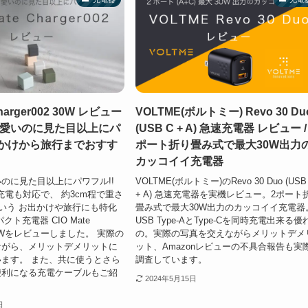
Charger002 30W レビュー
VOLTME(ボルトミー) Revo 30 Du
可愛いのに見た目以上にパ
(USB C + A) 急速充電器 レビュー /
出かけから旅行までおすす
ポート折り畳み式で最大30W出力
カッコイイ充電器
のに見た目以上にパワフル!!
VOLTME(ボルトミー)のRevo 30 Duo (USB
充電も対応で、 約3cm程で重さ
+ A) 急速充電器を実機レビュー。2ポート
という お出かけや旅行にも特化
畳み式で最大30W出力のカッコイイ充電器
クト充電器 CIO Mate
USB Type-AとType-Cを同時充電出来る優
2 30Wをレビューしました。 実際の
の。実際の写真を交えながらメリットデメ
ながら、メリットデメリットに
ット、Amazonレビューの不具合報告も実
ます。 また、共に使うとさら
調査しています。
便利になる充電ケーブルもご紹
2024年5月15日
。
日