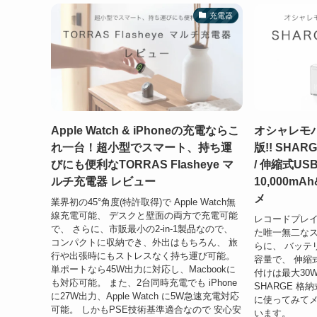
充電器
Apple Watch & iPhoneの充電ならこ
オシャレモ
れ一台！超小型でスマート、持ち運
版!! SHAR
びにも便利なTORRAS Flasheye マ
/ 伸縮式U
ルチ充電器 レビュー
10,000m
メ
業界初の45°角度(特許取得)で Apple Watch無
線充電可能、 デスクと壁面の両方で充電可能
レコードプレイ
で、 さらに、市販最小の2-in-1製品なので、
た唯一無二なス
コンパクトに収納でき、外出はもちろん、 旅
らに、 バッテリ
行や出張時にもストレスなく持ち運び可能。
容量で、 伸縮
単ポートなら45W出力に対応し、Macbookに
付けは最大30
も対応可能。 また、2台同時充電でも iPhone
SHARGE 格納
に27W出力、Apple Watch に5W急速充電対応
に使ってみて
可能。 しかもPSE技術基準適合なので 安心安
います。