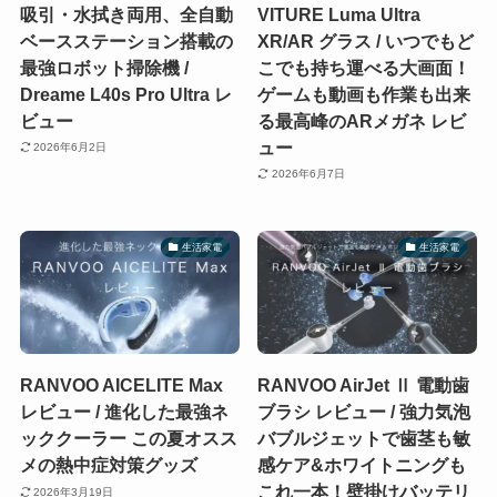
吸引・水拭き両用、全自動
VITURE Luma Ultra
ベースステーション搭載の
XR/AR グラス / いつでもど
最強ロボット掃除機 /
こでも持ち運べる大画面！
Dreame L40s Pro Ultra レ
ゲームも動画も作業も出来
ビュー
る最高峰のARメガネ レビ
ュー
2026年6月2日
2026年6月7日
生活家電
生活家電
RANVOO AICELITE Max
RANVOO AirJet Ⅱ 電動歯
レビュー / 進化した最強ネ
ブラシ レビュー / 強力気泡
ッククーラー この夏オスス
バブルジェットで歯茎も敏
メの熱中症対策グッズ
感ケア&ホワイトニングも
これ一本！壁掛けバッテリ
2026年3月19日