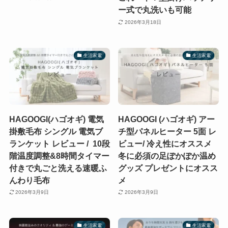
ー式で丸洗いも可能
2026年3月18日
生活家電
生活家電
HAGOOGI(ハゴオギ) 電気
HAGOOGI (ハゴオギ) アー
掛敷毛布 シングル 電気ブ
チ型パネルヒーター 5面 レ
ランケット レビュー / 10段
ビュー/ 冷え性にオススメ
階温度調整&8時間タイマー
冬に必須の足ぽかぽか温め
付きで丸ごと洗える速暖ふ
グッズ プレゼントにオスス
んわり毛布
メ
2026年3月9日
2026年3月9日
生活家電
生活家電