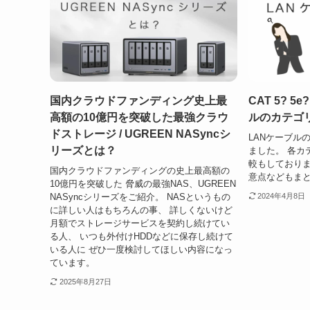
国内クラウドファンディング史上最
CAT 5? 5e
高額の10億円を突破した最強クラウ
ルのカテゴ
ドストレージ / UGREEN NASyncシ
LANケーブルの
リーズとは？
ました。 各カ
較もしておりま
国内クラウドファンディングの
史上最高額の
意点などもま
10億円を突破した 脅威の最強NAS、UGREEN
NASyncシリーズをご紹介。 NASというもの
2024年4月8日
に詳しい人はもちろんの事、 詳しくないけど
月額でストレージサービスを契約し続けてい
る人、 いつも外付けHDDなどに保存し続けて
いる人に ぜひ一度検討してほしい内容になっ
ています。
2025年8月27日