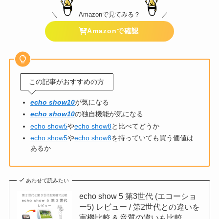
＼
Amazonで見てみる？
／
Amazonで確認
この記事がおすすめの方
echo show10
が気になる
echo show10
の独自機能が気になる
echo show5
や
echo show8
と比べてどうか
echo show5
や
echo show8
を持っていても買う価値は
あるか
あわせて読みたい
echo show 5 第3世代 (エコーショ
ー5) レビュー / 第2世代との違いを
実機比較 & 音質の違いも比較