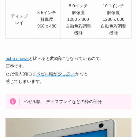
8.0インチ
10.1インチ
5.5インチ
解像度
解像度
ディスプ
解像度
1280 x 800
1280 x 800
レイ
960 x 480
自動色彩調整
自動色彩調整
機能
機能
echo show5
と比べると
約2倍
にもなっているので、
圧巻です。
ただ個人的には
ベゼル幅が少し広い
かなと
感じてしまいます。
ベゼル幅 …ディスプレイなどの枠の部分