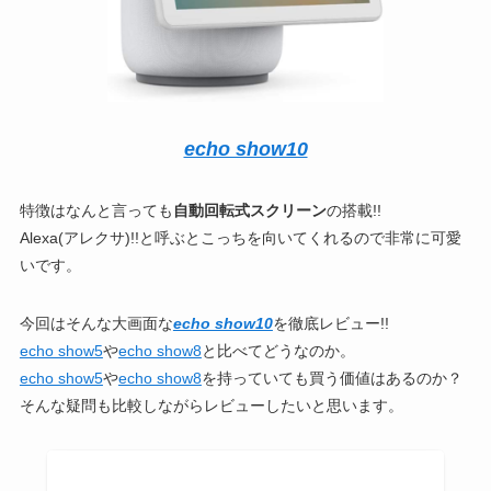
echo show10
特徴はなんと言っても
自動回転式スクリーン
の搭載!!
Alexa(アレクサ)!!と呼ぶとこっちを向いてくれるので非常に可愛
いです。
今回はそんな大画面な
echo show10
を徹底レビュー!!
echo show5
や
echo show8
と比べてどうなのか。
echo show5
や
echo show8
を持っていても買う価値はあるのか？
そんな疑問も比較しながらレビューしたいと思います。