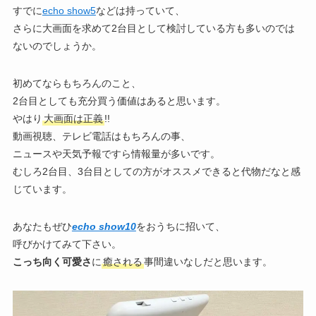
すでに
echo show5
などは持っていて、
さらに大画面を求めて2台目として検討している方も多いのでは
ないのでしょうか。
初めてならもちろんのこと、
2台目としても充分買う価値はあると思います。
やはり
大画面は正義
!!
動画視聴、テレビ電話はもちろんの事、
ニュースや天気予報ですら情報量が多いです。
むしろ2台目、3台目としての方がオススメできると代物だなと感
じています。
あなたもぜひ
echo show10
をおうちに招いて、
呼びかけてみて下さい。
こっち向く可愛さ
に
癒される
事間違いなしだと思います。