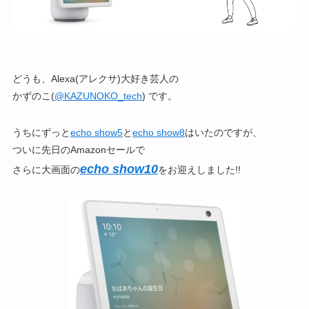
どうも、Alexa(アレクサ)大好き芸人の
かずのこ(
@KAZUNOKO_tech
) です。
うちにずっと
echo show5
と
echo show8
はいたのですが、
ついに先日のAmazonセールで
echo show10
さらに大画面の
をお迎えしました!!