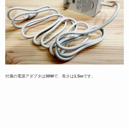
付属の電源アダプタは
30W
で、長さは
1.5m
です。