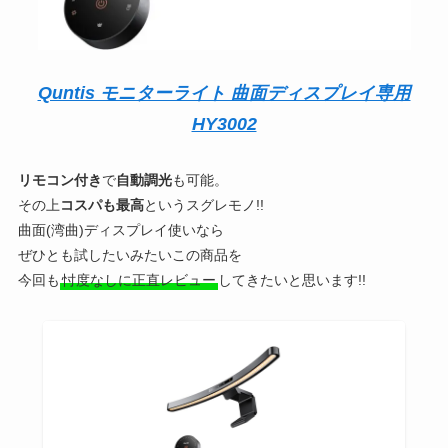
Quntis モニターライト 曲面ディスプレイ専用
HY3002
リモコン付き
で
自動調光
も可能。
その上
コスパも最高
というスグレモノ!!
曲面(湾曲)ディスプレイ使いなら
ぜひとも試したいみたいこの商品を
今回も
忖度なしに正直レビュー
してきたいと思います!!