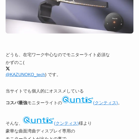
どうも、在宅ワーク中心なのでモニターライト必須な
かずのこ
(
@KAZUNOKO_tech
) です。
当サイトでも個人的にオススメしている
コスパ最強
モニターライトの
(クンティス)
。
そんな、
(クンティス)
様より
豪華な曲面湾曲ディスプレイ専用の
モニターライトが出たとの事で、