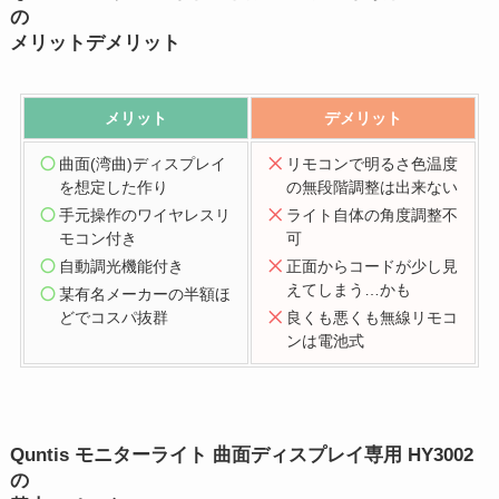
の
メリットデメリット
メリット
デメリット
曲面(湾曲)ディスプレイ
リモコンで明るさ色温度
を想定した作り
の無段階調整は出来ない
手元操作のワイヤレスリ
ライト自体の角度調整不
モコン付き
可
自動調光機能付き
正面からコードが少し見
えてしまう…かも
某有名メーカーの半額ほ
どでコスパ抜群
良くも悪くも無線リモコ
ンは電池式
Quntis モニターライト 曲面ディスプレイ専用 HY3002
の