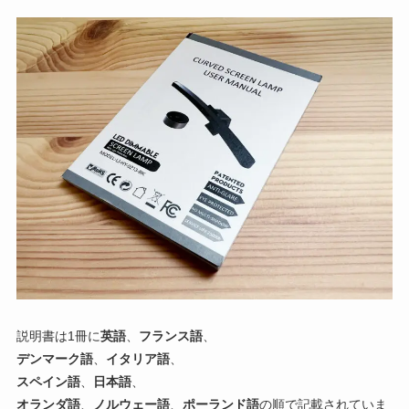
説明書は1冊に
英語
、
フランス語
、
デンマーク語
、
イタリア語
、
スペイン語
、
日本語
、
オランダ語
、
ノルウェー語
、
ポーランド語
の順で記載されていま