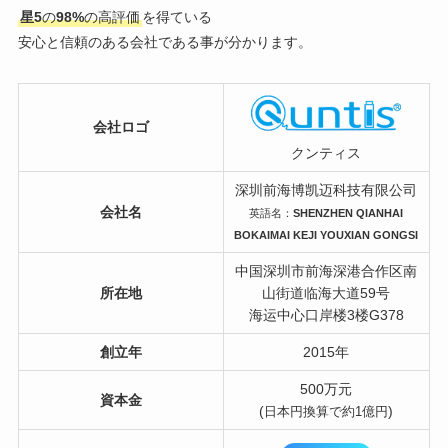
星5
の
98%
の高評価
を得ている
安心と信頼のある会社である事が分かります。
会社ロゴ
クンティス
深圳前海博凯迈科技有限公司
会社名
英語名：
SHENZHEN QIANHAI
BOKAIMAI KEJI YOUXIAN GONGSI
中国深圳市前海深港合作区南
所在地
山街道临海大道59号
海运中心口岸楼3楼G378
創立年
2015年
500万元
資本金
(
)
日本円換算で約1億円