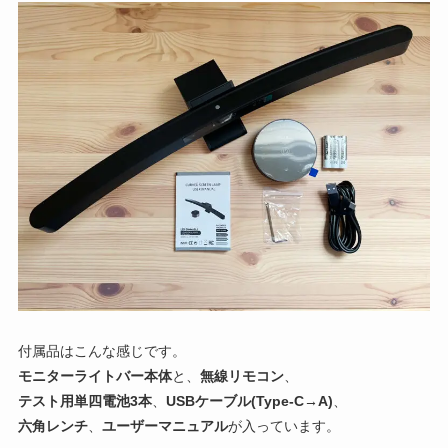
付属品はこんな感じです。
モニターライトバー本体
と、
無線リモコン
、
テスト用単四電池3本
、
USBケーブル(Type-C→A)
、
六角レンチ
、
ユーザーマニュアル
が入っています。