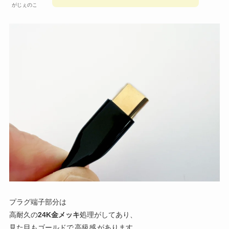
がじぇのこ
プラグ端子部分は
高耐久の
24K金メッキ
処理がしてあり、
見た目もゴールドで
高級感
があります。