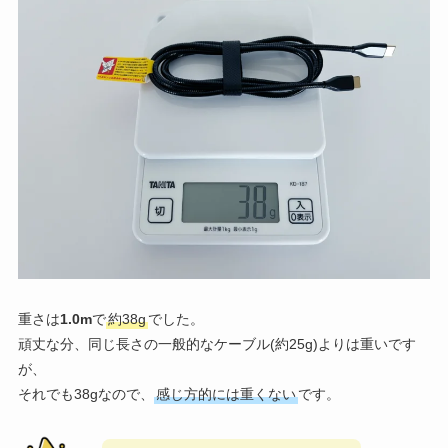
重さは
1.0m
で
約38g
でした。
頑丈な分、同じ長さの一般的なケーブル(約25g)よりは重いです
が、
それでも38gなので、
感じ方的には重くない
です。