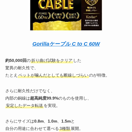
Gorillaケーブル C to C 60W
約50,000回
の
折り曲げ試験をクリア
した
驚異の耐久性で、
たとえ
ペットが噛んだとしても断線しづらい
のが特徴。
さらに耐久性だけでなく、
内部の銅線は
超高純度99.9%
のものを使用し、
安定したデータ転送
を実現。
さらにサイズは
0.8m
、
1.0m
、
1.5m
と
自分の用途に合わせて選べる
3種類
展開。