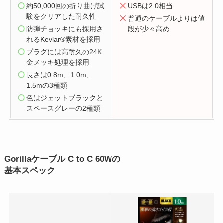
約50,000回の折り曲げ試
USBは2.0相当
験をクリアした耐久性
普通のケーブルよりは値
防弾チョッキにも採用さ
段が少々高め
れるKevlar®素材を採用
プラグには高耐久の24K
金メッキ処理を採用
長さは0.8m、1.0m、
1.5mの3種類
色はジェットブラックと
スペースグレーの2種類
Gorillaケーブル C to C 60Wの
基本スペック