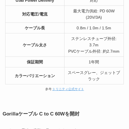
USB Power Delivery
対応
最大電力供給: PD 60W
対応電圧/電流
(20V/3A)
ケーブル長
0.8m / 1.0m / 1.5m
ステンレスチューブ外径:
ケーブル太さ
3.7m
PVCケーブル外径: 約2.7mm
保証期間
1年間
スペースグレー、ジェットブ
カラーバリエーション
ラック
参考:
トリニティ公式サイト
Gorillaケーブル C to C 60Wを開封