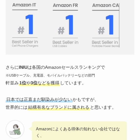
さらに
INIU
は各国のAmazonセールスランキングで
※USBケーブル、充電器、モバイルバッテリーなどの部門
軒並み
1位
や
3位
などを獲得
しています。
日本では正直まだ馴染みが少ない
かもですが、
世界的には
結構有名なブランドに属される
と思います。
Amazonによくある得体の知れない会社ではな
く、