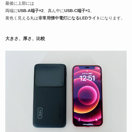
最後に上部には
両端に
USB-A端子×2
、真ん中に
USB-C端子×1
、
黄色く見える丸は
非常用懐中電灯になるLEDライト
になります。
大きさ、厚さ、比較