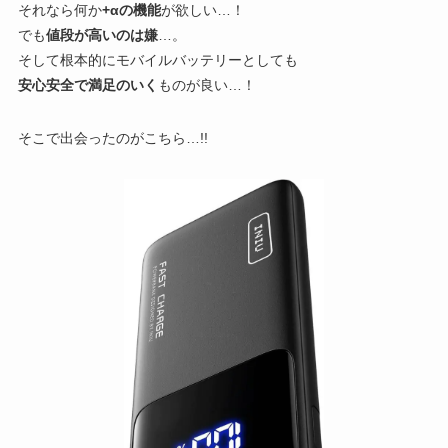
それなら何か
+αの機能
が欲しい…！
でも
値段が高いのは嫌
…。
そして根本的にモバイルバッテリーとしても
安心安全で満足のいく
ものが良い…！
そこで出会ったのがこちら…!!