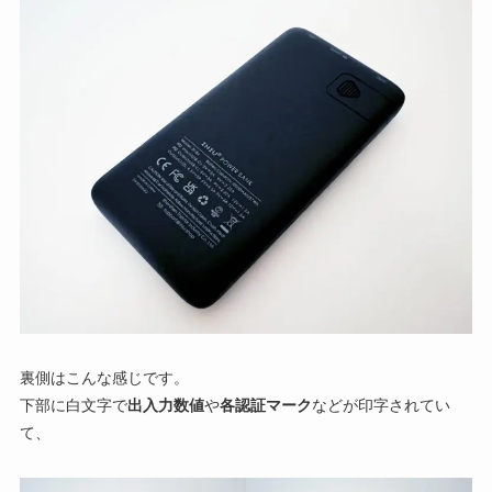
裏側はこんな感じです。
下部に白文字で
出入力数値
や
各認証マーク
などが印字されてい
て、