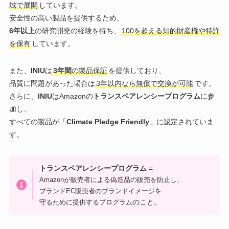
域で展開
しています。
安全性の高い製品を提供するため、
6年以上
の研究開発の経験を持ち、
100を超える知的財産権や特許
を保有
しています。
また、
INlU
は
3年間
の製品保証
を提供しており、
品質に問題があった場合は
3年以内なら無償で交換が可能
です。
さらに、
INlU
はAmazonの
トランスペアレンシープログラム
に参
加し、
すべての製品が「
Climate Pledge Friendly
」に認定されていま
す。
トランスペアレンシープログラム
=
Amazonが販売者による偽造品の販売を防止し、
ブランドEC販売者のブランドイメージを
のこと。
守るために提供するプログラム