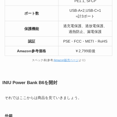
PE1.1, SFCP
USB-A×2,USB-C×1
ポート数
=計3ポート
過充電保護、過放電保護、
保護機能
過熱防止、漏電保護
認証
PSE・FCC・METI・RoHS
Amazon参考価格
￥2,799前後
スペック表(参考:
Amazon販売ページ
より)
INIU Power Bank B6を開封
それではここからは商品を見ていきましょう。
外箱