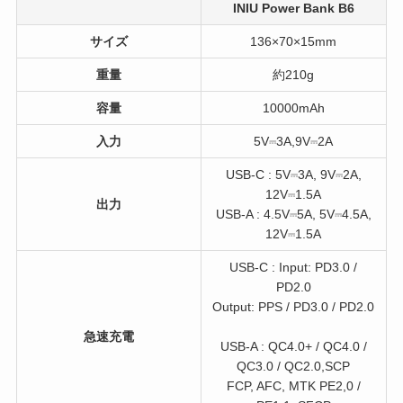
INIU Power Bank B6
サイズ
136×70×15mm
重量
約210g
容量
10000mAh
入力
5V⎓3A,9V⎓2A
USB-C : 5V⎓3A, 9V⎓2A,
12V⎓1.5A
出力
USB-A : 4.5V⎓5A, 5V⎓4.5A,
12V⎓1.5A
USB-C : Input: PD3.0 /
PD2.0
Output: PPS / PD3.0 / PD2.0
急速充電
USB-A : QC4.0+ / QC4.0 /
QC3.0 / QC2.0,SCP
FCP, AFC, MTK PE2,0 /