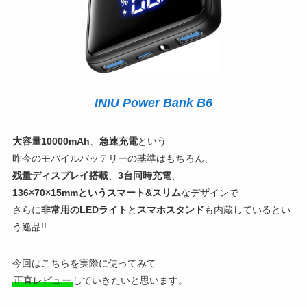
INIU Power Bank B6
大容量10000mAh
、
急速充電
という
昨今のモバイルバッテリーの基準はもちろん、
残量ディスプレイ搭載
、
3台同時充電
、
136×70×15mmというスマート&スリム
なデザインで
さらに
非常用のLEDライト
と
スマホスタンド
も内蔵しているとい
う逸品!!
今回はこちらを実際に使ってみて
正直レビュー
していきたいと思います。