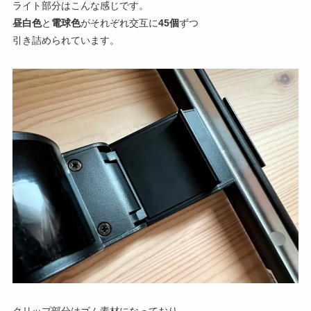
ライト部分はこんな感じです。
昼白色
と
電球色
がそれぞれ交互に
45個
ずつ
引き詰められています。
クリップ部分はゴム素材になっており、