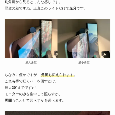
別角度から見るとこんな感じです。
歴然の差ですね、正直このライトだけで
充分
です。
最大角度
最小角度
ちなみに僅かですが、
角度も
変えられます
。
これも手で軽くバーを回すだけ。
最大
20°
までですが、
モニターのみ
を集中して照らすか、
周囲
も合わせて照らすかを選べます。