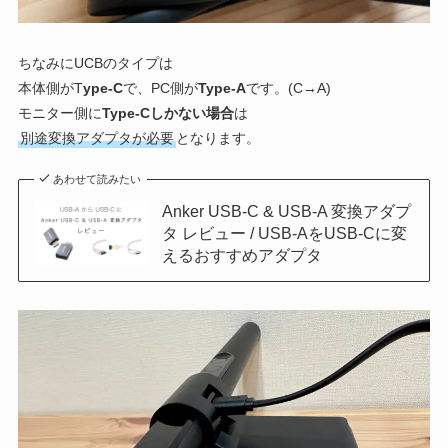
ちなみにUCBのタイプは
本体側がT
ype-C
で、PC側が
Type-A
です。(C→A)
モニター側に
Type-Cしかない場合
は
別途変換アダプタが必要
となります。
あわせて読みたい
Anker USB-C & USB-A 変換アダプ
タ レビュー / USB-AをUSB-Cに変
えるおすすめアダプタ