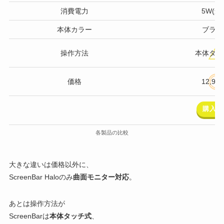
消費電力
5W(最
本体カラー
ブラッ
操作方法
本体タッ
価格
12,90
購入す
各製品の比較
大きな違いは価格以外に、
ScreenBar Haloのみ
曲面モニター対応
。
あとは操作方法が
ScreenBarは
本体タッチ式
、