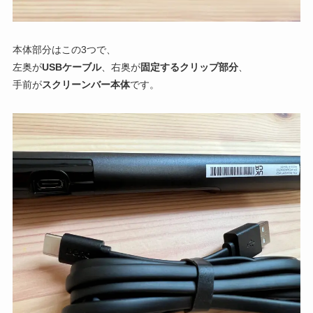
本体部分はこの3つで、
左奥が
USBケーブル
、右奥が
固定するクリップ部分
、
手前が
スクリーンバー本体
です。