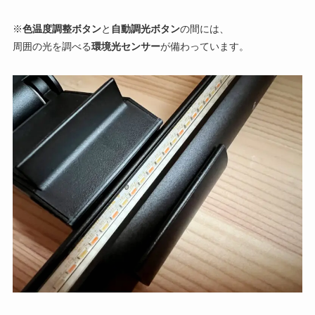
※
色温度調整ボタン
と
自動調光ボタン
の間には、
周囲の光を調べる
環境光センサー
が備わっています。