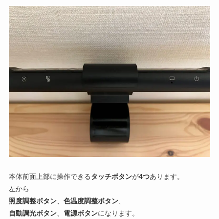
本体前面上部に操作できる
タッチボタン
が
4つ
あります。
左から
照度調整ボタン
、
色温度調整ボタン
、
自動調光ボタン
、
電源ボタン
になります。