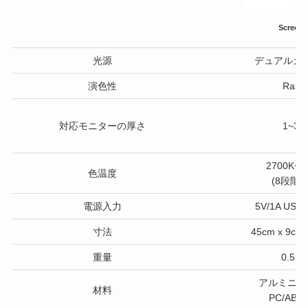
ScreenB
光源
デュアルカラ
演色性
Ra>9
対応モニターの厚さ
1~3c
2700K~65
色温度
(8段階
電源入力
5V/1A USB 
寸法
45cm x 9cm 
重量
0.53 
アルミニウ
材料
PC/ABS