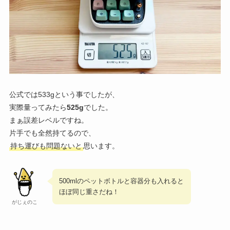
公式では533gという事でしたが、
実際量ってみたら
525g
でした。
まぁ誤差レベルですね。
片手でも全然持てるので、
持ち運びも問題ないと
思います。
500mlのペットボトルと容器分も入れると
ほぼ同じ重さだね！
がじぇのこ