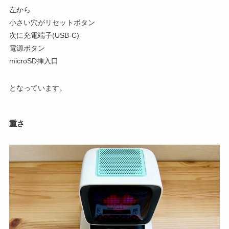
左から
小さい穴がリセットボタン
次に充電端子(USB-C)
電源ボタン
microSD挿入口
となっています。
重さ