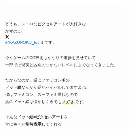
どうも、レトロなピクセルアートが大好きな
かずのこ(
@KAZUNOKO_tech
) です。
今やゲームのCG技術もかなりの進歩を見せていて、
一部では現実と区別のつかないレベルにまでなってきました。
だからなのか、逆にファミコン頃の
ドット絵
なんかが逆リバイバルしてますよね。
僕はファミコン、スーファミ世代なので
あの
ドット絵
は懐かしく今でも
大好き
です。
そんな
ドット絵=ピクセルアート
を
常に色々と
常時表示
してくれる